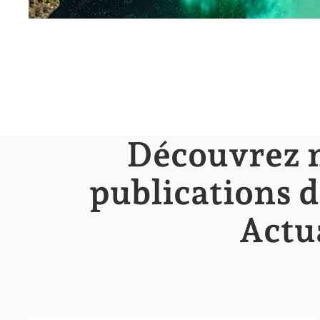
Découvrez n
publications d
Actua