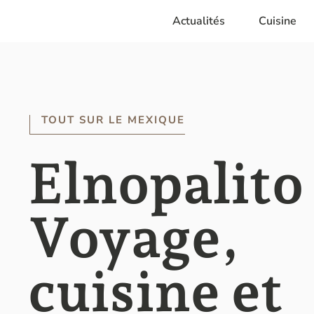
Aller
Actualités
Cuisine
au
contenu
TOUT SUR LE MEXIQUE
Elnopalito 
Voyage,
cuisine et