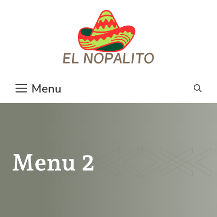
Aller
au
contenu
Menu
Menu 2