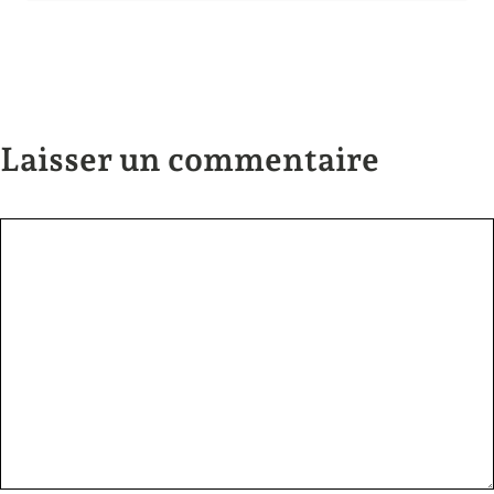
Laisser un commentaire
Commentaire