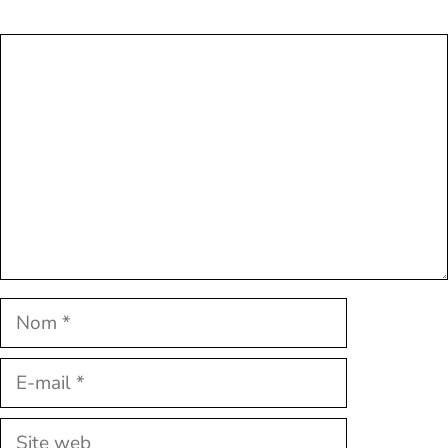
Commentaire
Nom
E-
mail
Site