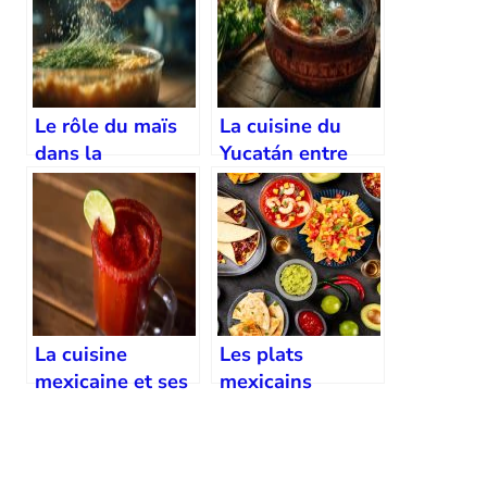
Le rôle du maïs
La cuisine du
dans la
Yucatán entre
gastronomie
influences mayas
mexicaine
et espagnoles
La cuisine
Les plats
mexicaine et ses
mexicains
boissons
incontournables
fermentées
pour les grandes
traditionnelles
célébrations