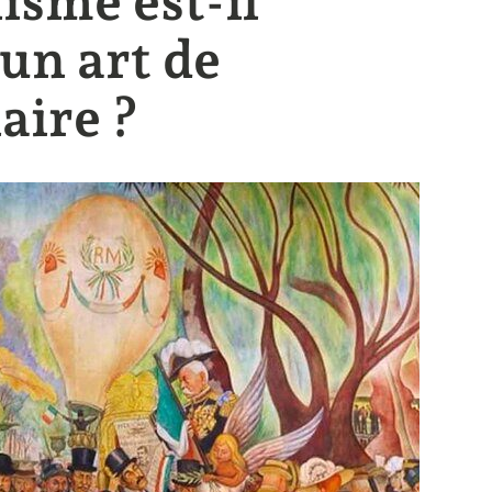
isme est-il
un art de
aire ?