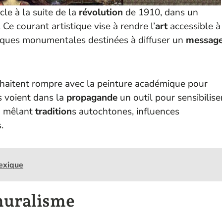
le à la suite de la
révolution
de 1910, dans un
e courant artistique vise à rendre l’
art
accessible à
sques monumentales destinées à diffuser un
messag
ouhaitent rompre avec la peinture académique pour
s voient dans la
propagande
un outil pour sensibilise
n mêlant
tradition
s autochtones, influences
.
Mexique
muralisme