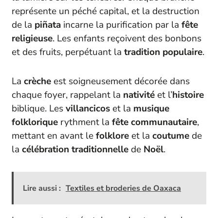
représente un péché capital, et la destruction
de la
piñata
incarne la purification par la
fête
religieuse
. Les enfants reçoivent des bonbons
et des fruits, perpétuant la
tradition populaire
.
La
crèche
est soigneusement décorée dans
chaque foyer, rappelant la
nativité
et l’
histoire
biblique. Les
villancicos
et la
musique
folklorique
rythment la
fête communautaire
,
mettant en avant le
folklore
et la
coutume
de
la
célébration traditionnelle
de
Noël
.
Lire aussi :
Textiles et broderies de Oaxaca