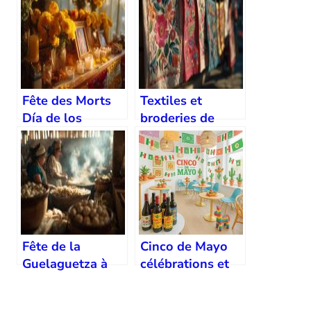
Fête des Morts
Textiles et
Día de los
broderies de
Muertos au
Oaxaca
Mexique
Fête de la
Cinco de Mayo
Guelaguetza à
célébrations et
Oaxaca
histoire