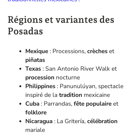
Régions et variantes des
Posadas
Mexique
: Processions,
crèches
et
piñatas
Texas
: San Antonio River Walk et
procession
nocturne
Philippines
: Panunulúyan, spectacle
inspiré de la
tradition
mexicaine
Cuba
: Parrandas,
fête populaire
et
folklore
Nicaragua
: La Gritería,
célébration
mariale