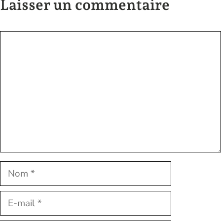
Laisser un commentaire
Commentaire
Nom
E-
mail