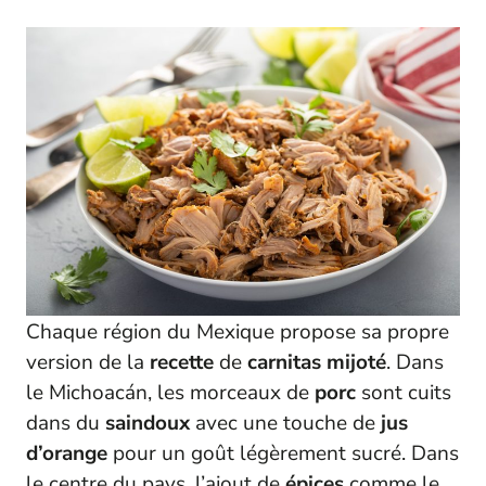
Chaque région du Mexique propose sa propre
version de la
recette
de
carnitas
mijoté
. Dans
le Michoacán, les morceaux de
porc
sont cuits
dans du
saindoux
avec une touche de
jus
d’orange
pour un goût légèrement sucré. Dans
le centre du pays, l’ajout de
épices
comme le