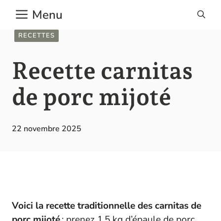
Aller
Menu
au
contenu
RECETTES
Recette carnitas
de porc mijoté
22 novembre 2025
Voici la recette traditionnelle des carnitas de
porc mijoté
: prenez 1,5 kg d’épaule de porc