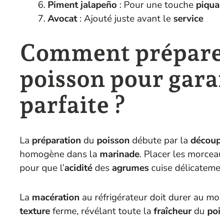
Piment jalapeño
: Pour une touche
piqua
Avocat
: Ajouté juste avant le
service
Comment préparer
poisson pour gara
parfaite ?
La
préparation
du
poisson
débute par la
décou
homogène dans la
marinade
. Placer les morcea
pour que l’
acidité
des
agrumes
cuise délicatemen
La
macération
au réfrigérateur doit durer au mo
texture
ferme, révélant toute la
fraîcheur
du
po