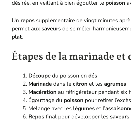
désirée, en veillant à bien égoutter le
poisson
av
Un
repos
supplémentaire de vingt minutes apr
permet aux
saveur
s de se mêler harmonieuseme
plat
.
Étapes de la marinade et 
Découpe
du poisson en
dés
Marinade
dans le
citron
et les
agrumes
Macération
au réfrigérateur pendant six
Égouttage du
poisson
pour retirer l’excès
Mélange avec les
légumes
et l’
assaison
Repos
final pour développer les
saveur
s