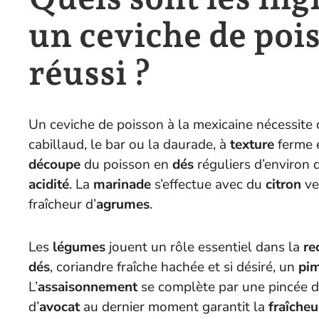
un ceviche de poi
réussi ?
Un ceviche de poisson à la mexicaine nécessite
cabillaud, le bar ou la daurade, à
texture
ferme e
découpe
du poisson en
dés
réguliers d’environ
acidité
. La
marinade
s’effectue avec du
citron
ve
fraîcheur d’
agrumes
.
Les
légumes
jouent un rôle essentiel dans la
re
dés
, coriandre fraîche hachée et si désiré, un
pi
L’
assaisonnement
se complète par une pincée de s
d’
avocat
au dernier moment garantit la
fraîcheu