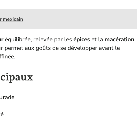
r mexicain
ur
équilibrée, relevée par les
épices
et la
macération
eur permet aux goûts de se développer avant le
finée.
ncipaux
aurade
cé