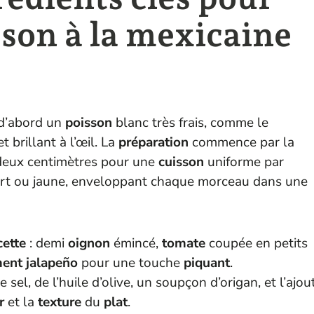
sson à la mexicaine
 d’abord un
poisson
blanc très frais, comme le
t brillant à l’œil. La
préparation
commence par la
 deux centimètres pour une
cuisson
uniforme par
rt ou jaune, enveloppant chaque morceau dans une
cette
: demi
oignon
émincé,
tomate
coupée en petits
ment
jalapeño
pour une touche
piquant
.
el, de l’huile d’olive, un soupçon d’origan, et l’ajou
r
et la
texture
du
plat
.