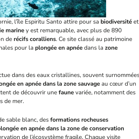
nie, l’île Espiritu Santo attire pour sa
biodiversité
et
ie marine
y est remarquable, avec plus de 890
on de
récifs coralliens
. Ce site classé au patrimoine
males pour la
plongée en apnée
dans la
zone
ectue dans des eaux cristallines, souvent surnommée
ongée en apnée dans la zone sauvage
au cœur d’un
tent de découvrir une
faune
variée, notamment des
s de mer.
 de sable blanc, des
formations rocheuses
plongée en apnée dans la zone de conservation
ervation de l’écosystème fragile. Chaque visite