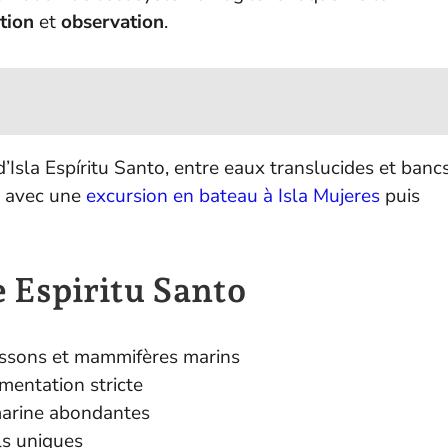
tion
et
observation
.
d’Isla Espíritu Santo, entre eaux translucides et banc
r avec une
excursion en bateau à Isla Mujeres
puis
e Espiritu Santo
issons et mammifères marins
entation stricte
marine abondantes
ls uniques