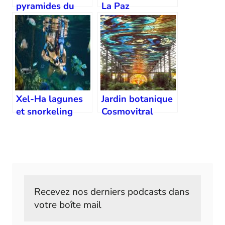
pyramides du
La Paz
soleil et de la
lune
Xel-Ha lagunes
Jardin botanique
et snorkeling
Cosmovitral
Toluca
Recevez nos derniers podcasts dans 
votre boîte mail