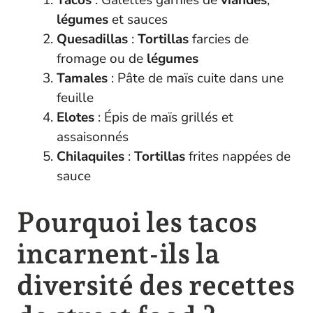
Tacos
: Galettes garnies de
viandes
,
légumes
et sauces
Quesadillas
:
Tortillas
farcies de
fromage ou de
légumes
Tamales
: Pâte de maïs cuite dans une
feuille
Elotes
: Épis de maïs grillés et
assaisonnés
Chilaquiles
:
Tortillas
frites nappées de
sauce
Pourquoi les tacos
incarnent-ils la
diversité des recettes