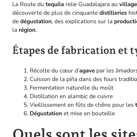
La Route du
tequila
relie Guadalajara au
village
découverte de plus de cinquante
distilleries
his
de
dégustation
, des explications sur la
product
la
région
.
Étapes de fabrication et t
Récolte du cœur d’
agave
par les Jimador
Cuisson de la piña dans des fours traditi
Fermentation naturelle du moût
Distillation en alambic de cuivre
Vieillissement en fûts de chêne pour les
Dégustation
et mise en bouteille
Quels sont les sit