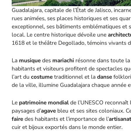
Guadalajara, capitale de l’État de Jalisco, incarn
rues animées, ses places historiques et ses quart
exceptionnel, ses bâtiments emblématiques et 
local. Le centre historique dévoile une
architect
1618 et le théâtre Degollado, témoins vivants de
La
musique
des
mariachi
résonne dans toute la 
habitants et visiteurs profitent de spectacles qu
l’art du
costume
traditionnel et la
danse
folklor
de la ville, illumine Guadalajara chaque année 
Le
patrimoine mondial
de l’UNESCO reconnaît l
paysages d’
agave
bleu et ses sites coloniaux. C
faire
des habitants et l’importance de l’
artisana
cuir et bijoux exportés dans le monde entier.