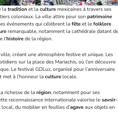
e la
tradition
et la
culture
mexicaines à travers ses
iers coloniaux. La ville attire pour son
patrimoine
ses événements qui célèbrent la
fête
et le
folklore
ure
remarquable, notamment la cathédrale datant d
 l’
histoire
de la région.
ville, créant une atmosphère festive et unique. Les
otidiens sur la place des Mariachis, où l’on découvre
ique. Le festival GDLuz, organisé pour l’anniversaire
et met à l’honneur la
culture
locale.
a richesse de la
région
, notamment pour ses
ette reconnaissance internationale valorise le
savoir-
t
local, du mobilier en feuilles d’
agave
aux objets en