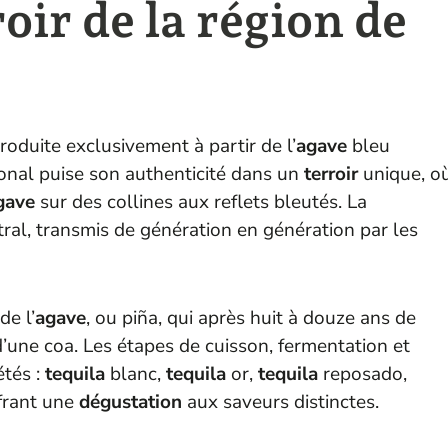
roir de la région de
roduite exclusivement à partir de l’
agave
bleu
ional puise son authenticité dans un
terroir
unique, o
gave
sur des collines aux reflets bleutés. La
ral, transmis de génération en génération par les
e l’
agave
, ou piña, qui après huit à douze ans de
 d’une coa. Les étapes de cuisson, fermentation et
étés :
tequila
blanc,
tequila
or,
tequila
reposado,
frant une
dégustation
aux saveurs distinctes.