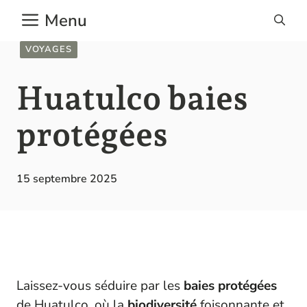
Aller
Menu
au
contenu
VOYAGES
Huatulco baies
protégées
15 septembre 2025
Laissez-vous séduire par les
baies protégées
de Huatulco, où la
biodiversité
foisonnante et