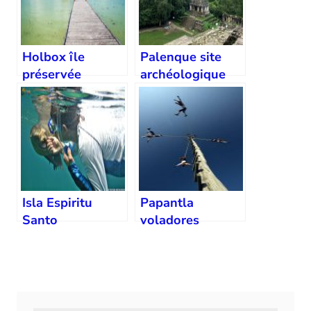
Holbox île
Palenque site
préservée
archéologique
jungle
Isla Espiritu
Papantla
Santo
voladores
snorkelling
tradition