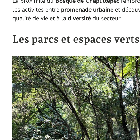
La proximité du
Bosque de Chapultepec
renforc
les activités entre
promenade urbaine
et découve
qualité de vie et à la
diversité
du secteur.
Les parcs et espaces vert