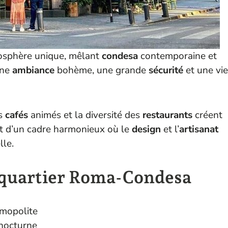
osphère unique, mêlant
condesa
contemporaine et
une
ambiance
bohème, une grande
sécurité
et une vie
es
cafés
animés et la diversité des
restaurants
créent
nt d’un cadre harmonieux où le
design
et l’
artisanat
lle.
u quartier Roma-Condesa
smopolite
 nocturne