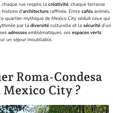
ù chaque rue respire la
créativité
, chaque terrasse
histoire d’
architecture
raffinée. Entre
cafés
animés,
ce quartier mythique de Mexico City séduit ceux qui
rythmée par la
diversité
culturelle et la
sécurité
d’un
 ses
adresses
emblématiques, ses
espaces verts
ur un séjour inoubliable.
tier Roma-Condesa
à Mexico City ?