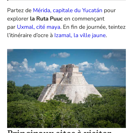
Partez de
Mérida, capitale du Yucatán
pour
explorer
la Ruta Puuc
en commençant
par
Uxmal, cité maya
. En fin de journée, teintez
l’itinéraire d’ocre à
Izamal, la ville jaune
.