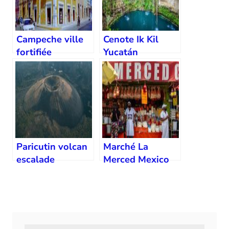
Campeche ville
Cenote Ik Kil
fortifiée
Yucatán
Paricutin volcan
Marché La
escalade
Merced Mexico
City