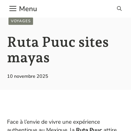
Aller
Menu
au
contenu
VOYAGES
Ruta Puuc sites
mayas
10 novembre 2025
Face à l’envie de vivre une expérience
authentique au Mexique, la
Ruta Puuc
attire