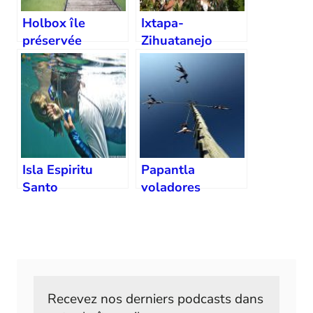
Holbox île
Ixtapa-
préservée
Zihuatanejo
station balnéaire
Isla Espiritu
Papantla
Santo
voladores
snorkelling
tradition
Recevez nos derniers podcasts dans 