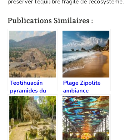
préserver l’équilibre fragile de l’écosystème.
Publications Similaires :
Teotihuacán
Plage Zipolite
pyramides du
ambiance
soleil et de la
bohème
lune