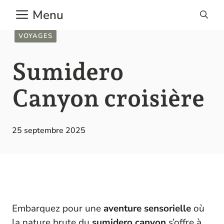
Aller
Menu
au
contenu
VOYAGES
Sumidero
Canyon croisière
25 septembre 2025
Embarquez pour une
aventure sensorielle
où
la nature brute du
sumidero canyon
s’offre à